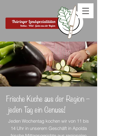
Frische Küche aus der Region –
jeden Tag ein Genuss!
Jeden Wochentag kochen wir von 11 bis
14 Uhr in unserem Geschäft in Apolda
frische Mittagsgerichte aus regionalen