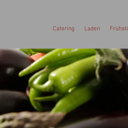
Catering
Laden
Frühst