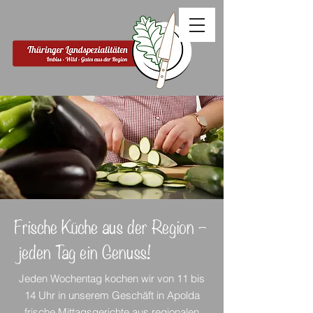
Frische Küche aus der Region –
jeden Tag ein Genuss!
Jeden Wochentag kochen wir von 11 bis
14 Uhr in unserem Geschäft in Apolda
frische Mittagsgerichte aus regionalen